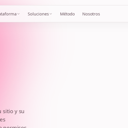
ataforma
Soluciones
Método
Nosotros
NÚCLEO CO
AXI
Marca A
Canal propi
Marca B
sitio y su
Canal propi
les
Unidad C
e permisos,