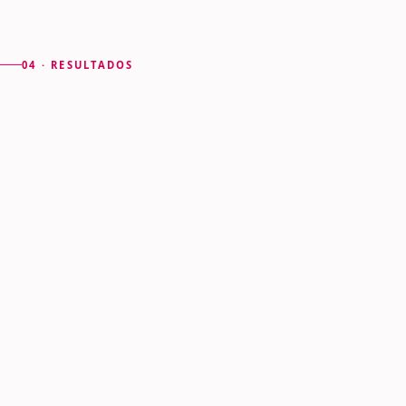
usa en este
04 · RESULTADOS
sector
Lo que la
organización
gana