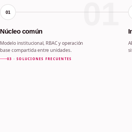
01
muchas
01
unidades
Núcleo común
I
Modelo institucional, RBAC y operación
A
base compartida entre unidades.
s
03 · SOLUCIONES FRECUENTES
Lo que más se