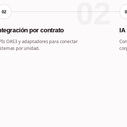
02
02
ntegración por contrato
IA
PIs OAS3 y adaptadores para conectar
Con
istemas por unidad.
cor