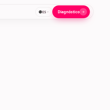
Diagnóstico
ES
CORPORATIVO · MULTIMARCA
MÚN
A
→
3 marcas
CANAL
o · núcleo común
CANAL
o · núcleo común
OAS3