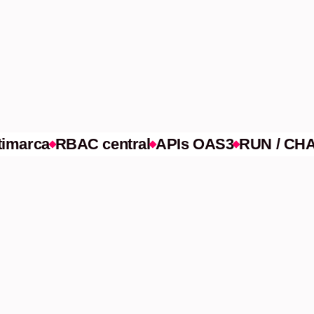
or contrato
UN / CHANGE
marca
RBAC central
APIs OAS3
RUN / CHAN