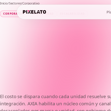
Inicio
/
Sectores
/
Corporativo
Pl
CORPORATIVO
MULTIUNIDAD
ESCALABILIDAD
El costo se dispara cuando cada unidad resuelve su 
Un backend,
integración. AXIA habilita un núcleo común y cana
desacoplados por marca o unidad, con gobierno d