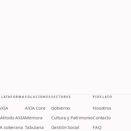
PLATAFORMA
SOLUCIONES
SECTORES
PIXELATO
AXIA
AXIA Core
Gobierno
Nosotros
Método AXIA
Memora
Cultura y Patrimonio
Contacto
IA soberana
Tabularia
Gestión Social
FAQ