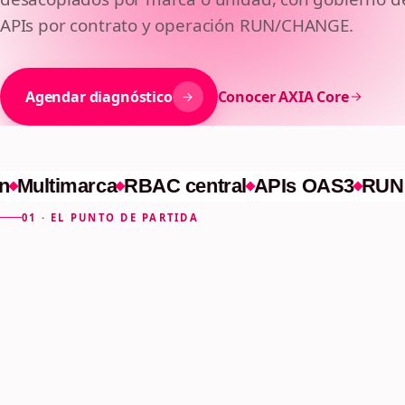
múltiples marc
APIs por contrato y operación RUN/CHANGE.
unidades, con
Agendar diagnóstico
Conocer AXIA Core
evolución
pred
Multimarca
RBAC central
APIs OAS3
RUN /
01 · EL PUNTO DE PARTIDA
El dolor típico